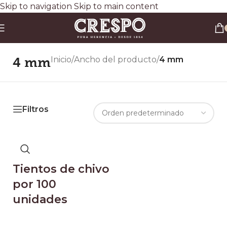
Skip to navigation
Skip to main content
Envío gratis a todo el país en compras superiores a $90.000 por Correo Argentino (No
válido en herraduras y clavos)
3 y 6 cuotas sin interés
Descuento ESPECIAL por transferencia bancaria 20%
4 mm
Inicio
/
Ancho del producto
/
4 mm
Filtros
Tientos de chivo
por 100
unidades