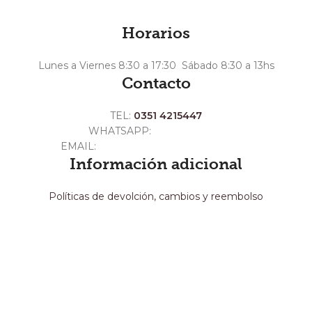
Horarios
Lunes a Viernes 8:30 a 17:30 Sábado 8:30 a 13hs
Contacto
TEL:
0351 4215447
WHATSAPP:
+54 351 3211511
EMAIL:
ventas@crespoargentina.com
Información adicional
Políticas de devolción, cambios y reembolso