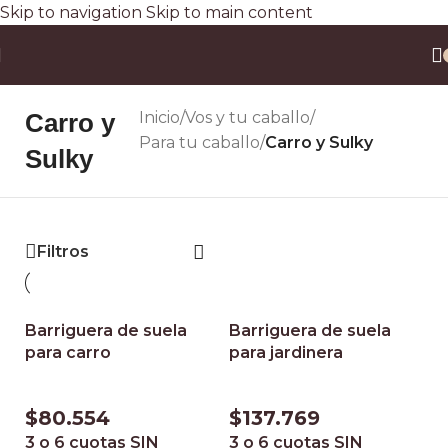
Skip to navigation
Skip to main content
Envío gratis a todo el país en compras superiores a $90.000 por Correo Argentino (No
válido en herraduras y clavos)
3 y 6 cuotas sin interés
Descuento ESPECIAL por transferencia bancaria 20%
Carro y
Inicio
/
Vos y tu caballo
/
Para tu caballo
/
Carro y Sulky
Sulky
Filtros
Barriguera de suela
Barriguera de suela
para carro
para jardinera
$
80.554
$
137.769
3 o 6 cuotas
SIN
3 o 6 cuotas
SIN