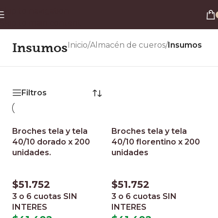
Envío gratis a todo el país en compras superiores a $90.000 por Correo Argentino (No
Skip to navigation
válido en herraduras y clavos)
Skip to main content
3 y 6 cuotas sin interés
Descuento ESPECIAL por transferencia bancaria 20%
Insumos
Inicio
/
Almacén de cueros
/
Insumos
Filtros
Broches tela y tela
Broches tela y tela
40/10 dorado x 200
40/10 florentino x 200
unidades.
unidades
$
51.752
$
51.752
3 o 6 cuotas
SIN
3 o 6 cuotas
SIN
INTERES
INTERES