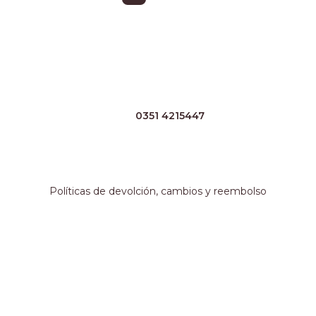
Horarios
Lunes a Viernes 8:30 a 17:30 Sábado 8:30 a 13hs
Contacto
TEL:
0351 4215447
WHATSAPP:
+54 351 3211511
EMAIL:
ventas@crespoargentina.com
Información adicional
Políticas de devolción, cambios y reembolso
Métodos de pago
Nuestro local