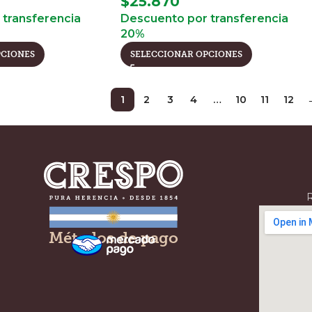
$
25.870
transferencia
Descuento por transferencia
20%
PCIONES
SELECCIONAR OPCIONES
1
2
3
4
…
10
11
12
R
Métodos de pago