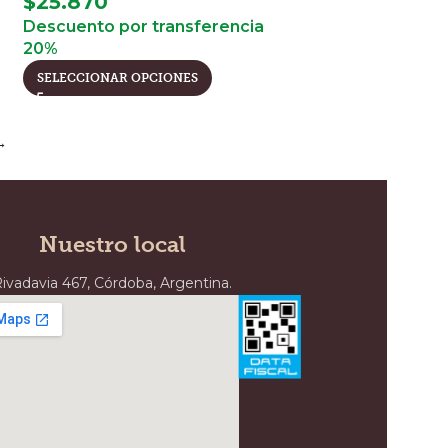
$
25.870
Descuento por transferencia
20%
SELECCIONAR OPCIONES
→
Nuestro local
ivadavia 467, Córdoba, Argentina.