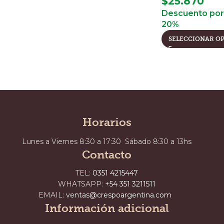
$
25.870
Descuento por 
20%
SELECCIONAR O
Horarios
Lunes a Viernes 8:30 a 17:30 Sábado 8:30 a 13hs
Contacto
TEL:
0351 4215447
WHATSAPP:
+54 351 3211511
EMAIL:
ventas@crespoargentina.com
Información adicional