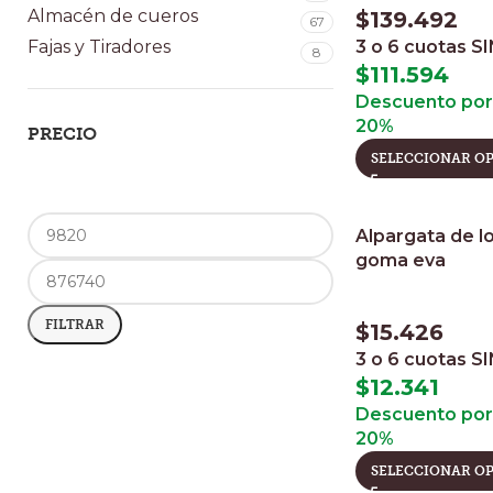
Almacén de cueros
$
139.492
67
Fajas y Tiradores
3 o 6 cuotas
SI
8
$
111.594
Descuento por 
20%
PRECIO
SELECCIONAR O
Alpargata de l
goma eva
FILTRAR
$
15.426
3 o 6 cuotas
SI
$
12.341
Descuento por 
20%
SELECCIONAR O