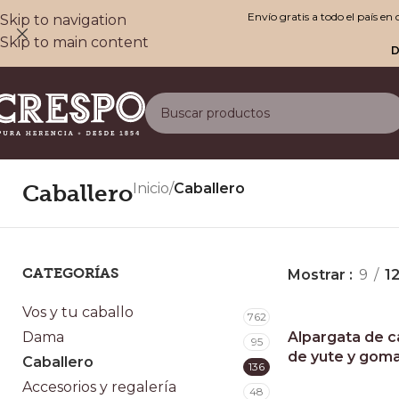
Envío gratis a todo el país e
Skip to navigation
Skip to main content
D
Caballero
Inicio
/
Caballero
CATEGORÍAS
Mostrar
9
1
Vos y tu caballo
762
Dama
Alpargata de c
95
de yute y gom
Caballero
136
Accesorios y regalería
48