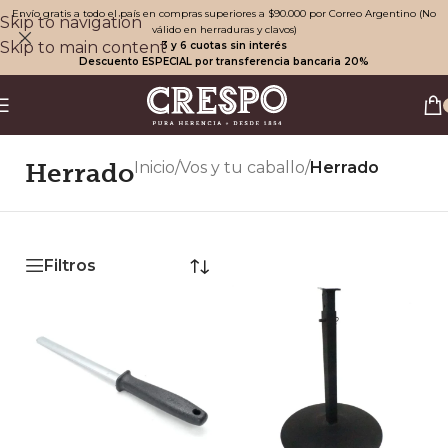
Envío gratis a todo el país en compras superiores a $90.000 por Correo Argentino (No
Skip to navigation
válido en herraduras y clavos)
Skip to main content
3 y 6 cuotas sin interés
Descuento ESPECIAL por transferencia bancaria 20%
Herrado
Inicio
/
Vos y tu caballo
/
Herrado
Filtros