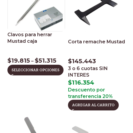
Clavos para herrar
Mustad caja
Corta remache Mustad
$
19.815
$
51.315
$
145.443
–
3 o 6 cuotas
SIN
SELECCIONAR OPCIONES
INTERES
$
116.354
Descuento por
transferencia 20%
AGREGAR AL CARRITO