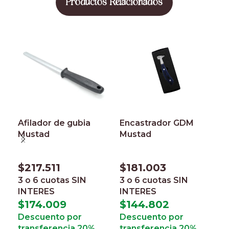
Productos Relacionados
Afilador de gubia
Encastrador GDM
G
Mustad
Mustad
M
$
217.511
$
181.003
$
3 o 6 cuotas
SIN
3 o 6 cuotas
SIN
3
INTERES
INTERES
I
$
174.009
$
144.802
$
Descuento por
Descuento por
D
transferencia 20%
transferencia 20%
t