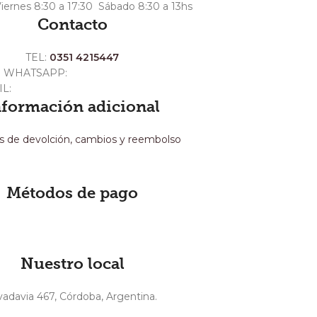
iernes 8:30 a 17:30 Sábado 8:30 a 13hs
Contacto
TEL:
0351 4215447
WHATSAPP:
+54 351 3211511
IL:
ventas@crespoargentina.com
nformación adicional
as de devolción, cambios y reembolso
Métodos de pago
Nuestro local
vadavia 467, Córdoba, Argentina.