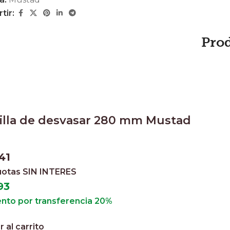
tir:
Pro
illa de desvasar 280 mm Mustad
41
cuotas
SIN INTERES
93
nto por transferencia 20%
 al carrito