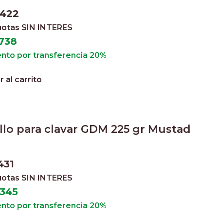
.422
cuotas
SIN INTERES
738
nto por transferencia 20%
 al carrito
llo para clavar GDM 225 gr Mustad
431
cuotas
SIN INTERES
.345
nto por transferencia 20%