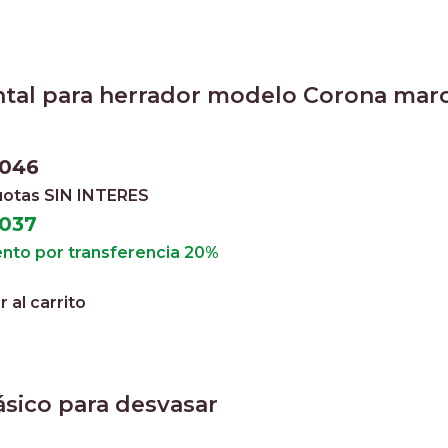
ntal para herrador modelo Corona mar
.046
cuotas
SIN INTERES
.037
nto por transferencia 20%
 al carrito
ásico para desvasar