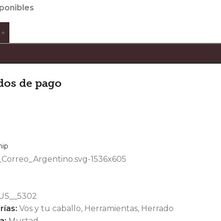
sponibles
+
dos de pago
US__5302
rías:
Vos y tu caballo
,
Herramientas
,
Herrado
a:
Mustad