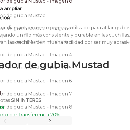
ra ampliar
CIÓN
ador diamantado con mango es utilizado para afilar gubias
dejando un filo más consistente y durable en las cuchillas
ran las cuchillas con mucha facilidad por ser muy abrasiv
lador de gubia Mustad
1
uotas
SIN INTERES
09
to por transferencia 20%