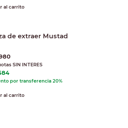
 al carrito
za de extraer Mustad
.980
cuotas
SIN INTERES
584
nto por transferencia 20%
 al carrito