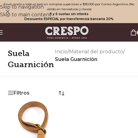
Envío gratis a todo el país en compras superiores a $90.000 por Correo Argentino (No
Skip to navigation
válido en herraduras y clavos)
Skip to main content
3 y 6 cuotas sin interés
Descuento ESPECIAL por transferencia bancaria 20%
Suela
Inicio
/
Material del producto
/
Suela Guarnición
Guarnición
Filtros