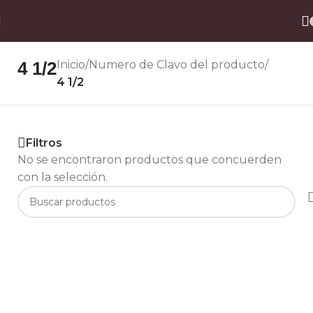
Envío gratis a todo el país en compras superiores a $90.000 por Correo Argentino (No
Skip to navigation
válido en herraduras y clavos)
Skip to main content
3 y 6 cuotas sin interés
Descuento ESPECIAL por transferencia bancaria 20%
4 1/2
Inicio
/
Numero de Clavo del producto
/
4 1/2
Filtros
No se encontraron productos que concuerden
con la selección.