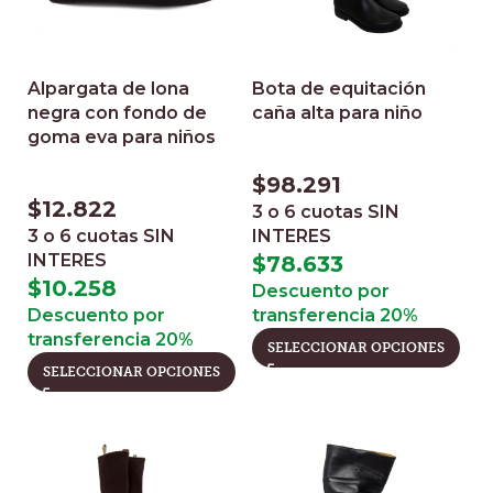
Alpargata de lona
Bota de equitación
negra con fondo de
caña alta para niño
goma eva para niños
$
98.291
$
12.822
3 o 6 cuotas
SIN
3 o 6 cuotas
SIN
INTERES
INTERES
$
78.633
$
10.258
Descuento por
Descuento por
transferencia 20%
transferencia 20%
SELECCIONAR OPCIONES
SELECCIONAR OPCIONES