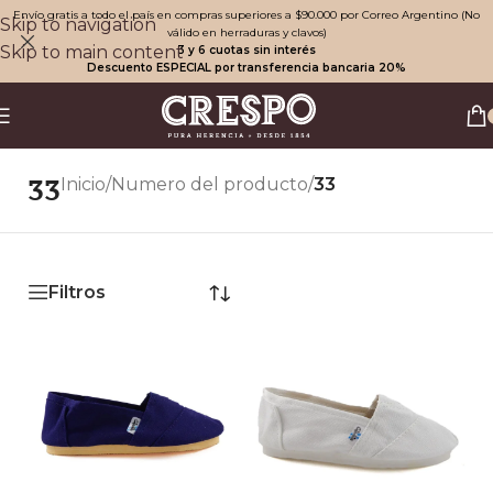
Envío gratis a todo el país en compras superiores a $90.000 por Correo Argentino (No
Skip to navigation
válido en herraduras y clavos)
Skip to main content
3 y 6 cuotas sin interés
Descuento ESPECIAL por transferencia bancaria 20%
33
Inicio
/
Numero del producto
/
33
Filtros