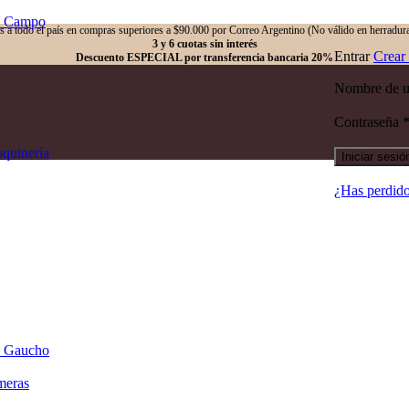
e Campo
is a todo el país en compras superiores a $90.000 por Correo Argentino (No válido en herradura
3 y 6 cuotas sin interés
Entrar
Crear
Descuento ESPECIAL por transferencia bancaria 20%
Nombre de us
Contraseña
oquinería
Iniciar sesió
¿Has perdido
 Gaucho
meras