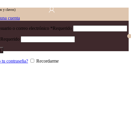
s y clavos)
 una cuenta
uario o correo electrónico
*
Requerido
*
Requerido
n
 tu contraseña?
Recordarme