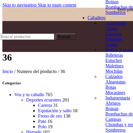
Boinas
Skip to navigation
Skip to main content
Bombachas d
Envío grat
Sombreros
Caballero
Accesorios
Cintos
Llaveros
Buscar...
Pañuelos
Yuntas
Bolsos y marr
36
Billeteras
Estuches
Maletines
Mochilas
Inicio
/
Numero del producto
/
36
Calzados
Alpargatas
Categorías
Botas
Mocasines
Vos y tu caballo
765
Indumentaria
Deportes ecuestres
201
Abrigos
Carrera
31
Boinas
Equitación y salto
18
Bombachas de
Freno de oro
138
Camisas
Pato
16
Chombas y re
Polo
19
Sombreros
Herrado
102