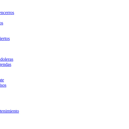
ncerros
os
iertos
doleras
gendas
te
lsos
tenimiento