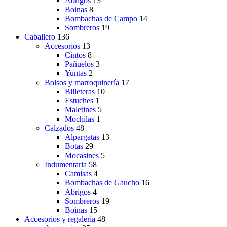
Abrigos
13
Boinas
8
Bombachas de Campo
14
Sombreros
19
Caballero
136
Accesorios
13
Cintos
8
Pañuelos
3
Yuntas
2
Bolsos y marroquinería
17
Billeteras
10
Estuches
1
Maletines
5
Mochilas
1
Calzados
48
Alpargatas
13
Botas
29
Mocasines
5
Indumentaria
58
Camisas
4
Bombachas de Gaucho
16
Abrigos
4
Sombreros
19
Boinas
15
Accesorios y regalería
48