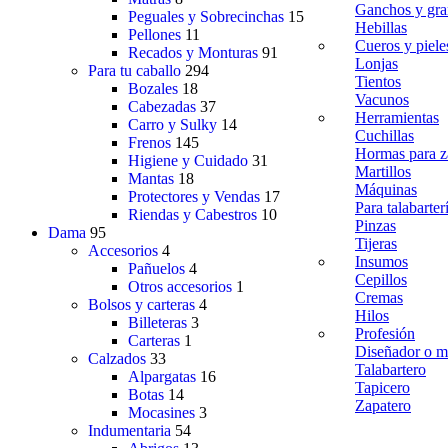
Ganchos y gr
Peguales y Sobrecinchas
15
Hebillas
Pellones
11
Cueros y piele
Recados y Monturas
91
Lonjas
Para tu caballo
294
Tientos
Bozales
18
Vacunos
Cabezadas
37
Herramientas
Carro y Sulky
14
Cuchillas
Frenos
145
Hormas para z
Higiene y Cuidado
31
Martillos
Mantas
18
Máquinas
Protectores y Vendas
17
Para talabarter
Riendas y Cabestros
10
Pinzas
Dama
95
Tijeras
Accesorios
4
Insumos
Pañuelos
4
Cepillos
Otros accesorios
1
Cremas
Bolsos y carteras
4
Hilos
Billeteras
3
Profesión
Carteras
1
Diseñador o m
Calzados
33
Talabartero
Alpargatas
16
Tapicero
Botas
14
Zapatero
Mocasines
3
Indumentaria
54