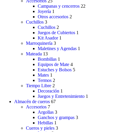
Accesorios
25
Campanas y cencerros
22
Joyería
1
Otros accesorios
2
Cuchillos
3
Cuchillos
2
Juegos de Cubiertos
1
Kit Asador
1
Marroquinería
3
Maletines y Agendas
1
Mateada
13
Bombillas
1
Equipos de Mate
4
Estuches y Bolsos
5
Mates
1
Termos
2
Tiempo Libre
2
Decoración
1
Juegos y Entretenimiento
1
Almacén de cueros
67
Accesorios
7
Argollas
3
Ganchos y grampas
3
Hebillas
1
Cueros y pieles
3