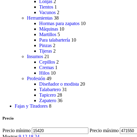
Lonjas
2
Tientos
1
Vacunos
2
Herramientas
38
Hormas para zapatos
10
Máquinas
10
Martillos
5
Para talabartería
10
Pinzas
2
Tijeras
2
Insumos
21
Cepillos
2
Cremas
1
Hilos
10
Profesión
49
Diseñador o modista
20
Talabartero
31
Tapicero
28
Zapatero
36
Fajas y Tiradores
8
Precio
Precio mínimo
Precio máximo
Mostrar
9
12
18
24