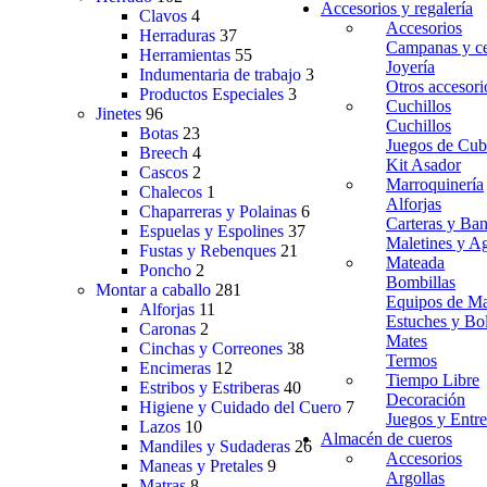
Accesorios y regalería
Clavos
4
Accesorios
Herraduras
37
Campanas y ce
Herramientas
55
Joyería
Indumentaria de trabajo
3
Otros accesori
Productos Especiales
3
Cuchillos
Jinetes
96
Cuchillos
Botas
23
Juegos de Cub
Breech
4
Kit Asador
Cascos
2
Marroquinería
Chalecos
1
Alforjas
Chaparreras y Polainas
6
Carteras y Ban
Espuelas y Espolines
37
Maletines y A
Fustas y Rebenques
21
Mateada
Poncho
2
Bombillas
Montar a caballo
281
Equipos de Ma
Alforjas
11
Estuches y Bo
Caronas
2
Mates
Cinchas y Correones
38
Termos
Encimeras
12
Tiempo Libre
Estribos y Estriberas
40
Decoración
Higiene y Cuidado del Cuero
7
Juegos y Entre
Lazos
10
Almacén de cueros
Mandiles y Sudaderas
26
Accesorios
Maneas y Pretales
9
Argollas
Matras
8