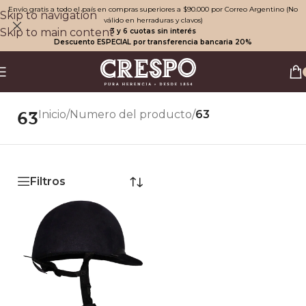
Envío gratis a todo el país en compras superiores a $90.000 por Correo Argentino (No
Skip to navigation
válido en herraduras y clavos)
Skip to main content
3 y 6 cuotas sin interés
Descuento ESPECIAL por transferencia bancaria 20%
63
Inicio
/
Numero del producto
/
63
Filtros