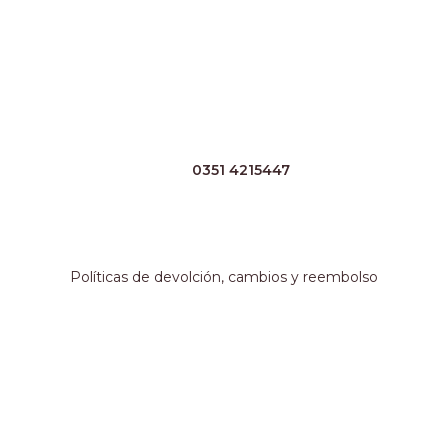
Horarios
Lunes a Viernes 8:30 a 17:30 Sábado 8:30 a 13hs
Contacto
TEL:
0351 4215447
WHATSAPP:
+54 351 3211511
EMAIL:
ventas@crespoargentina.com
Información adicional
Políticas de devolción, cambios y reembolso
Métodos de pago
Nuestro local