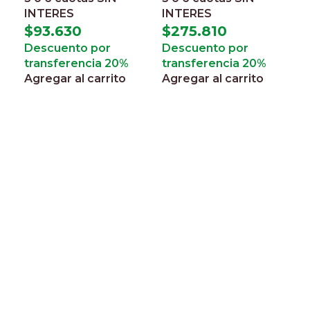
INTERES
INTERES
$
93.630
$
275.810
Descuento por
Descuento por
transferencia 20%
transferencia 20%
Agregar al carrito
Agregar al carrito
E
d
$
3
I
$
D
t
A