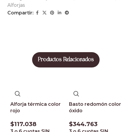
Alforjas
Compartir:
Productos Relacionados
Alforja térmica color
Basto redomón color
rojo
óxido
$
117.038
$
344.763
3 o 6 cuotas
SIN
3 o 6 cuotas
SIN