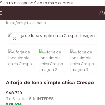
Skip to navigation
Skip to main content
Envío gratis a todo el país en compras superiores a $90.000 por Correo Argentino (No
válido en herraduras y clavos)
3 y 6 cuotas sin interés
Descuento ESPECIAL por transferencia bancaria 20%
Inicio
/
Vos y tu caballo
Clic para ampliar
Alforja de lona simple chica Crespo
$
48.720
3 o 6 cuotas
SIN INTERES
$
38.976