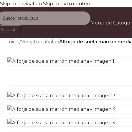
Skip to navigation
Skip to main content
Envío gratis a todo el país e
Menú de Categor
D
Buscar...
Inicio
/
Vos y tu caballo
/
Alforja de suela marrón medi