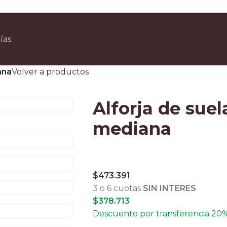
n compras superiores a $90.000 por Correo Argentino (No válido en herraduras 
3 y 6 cuotas sin interés
ías
escuento ESPECIAL por transferencia bancaria 20%
ana
Volver a productos
Alforja de sue
mediana
$
473.391
3 o 6 cuotas
SIN INTERES
$
378.713
Descuento por transferencia 20