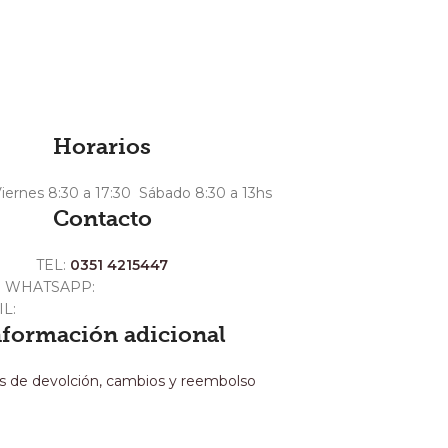
Horarios
iernes 8:30 a 17:30 Sábado 8:30 a 13hs
Contacto
TEL:
0351 4215447
WHATSAPP:
+54 351 3211511
IL:
ventas@crespoargentina.com
nformación adicional
as de devolción, cambios y reembolso