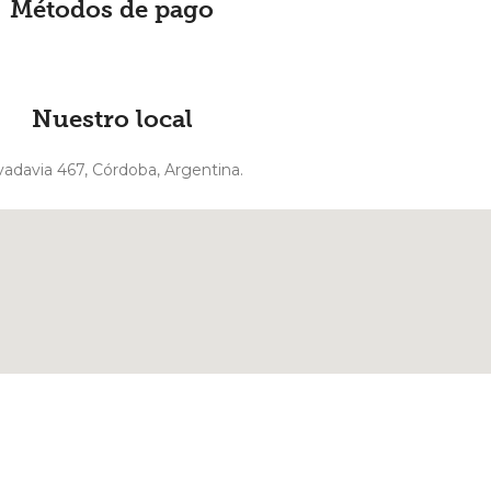
Métodos de pago
Nuestro local
vadavia 467, Córdoba, Argentina.
y desarrollado por
VERVEL agency