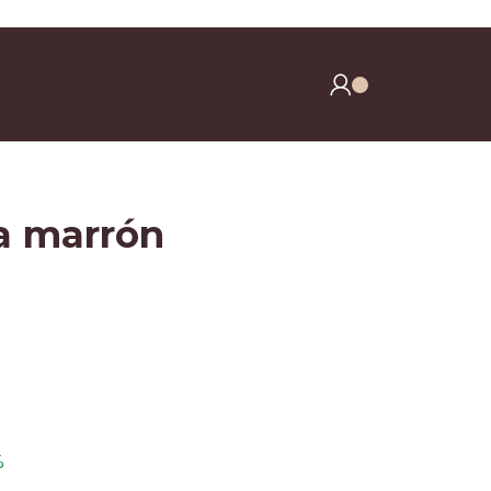
y clavos)
la marrón
%