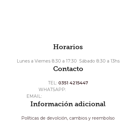
$
D
t
A
Horarios
Lunes a Viernes 8:30 a 17:30 Sábado 8:30 a 13hs
Contacto
TEL:
0351 4215447
WHATSAPP:
+54 351 3211511
EMAIL:
ventas@crespoargentina.com
Información adicional
Políticas de devolción, cambios y reembolso