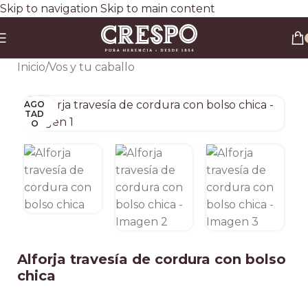
Skip to navigation
Skip to main content
Envío gratis a todo el país en compras superiores a $90.000 por Correo Argentino (No
válido en herraduras y clavos)
3 y 6 cuotas sin interés
Descuento ESPECIAL por transferencia bancaria 20%
Inicio
/
Vos y tu caballo
AGO
Clic para ampliar
TAD
O
Alforja travesía de cordura con bolso
chica