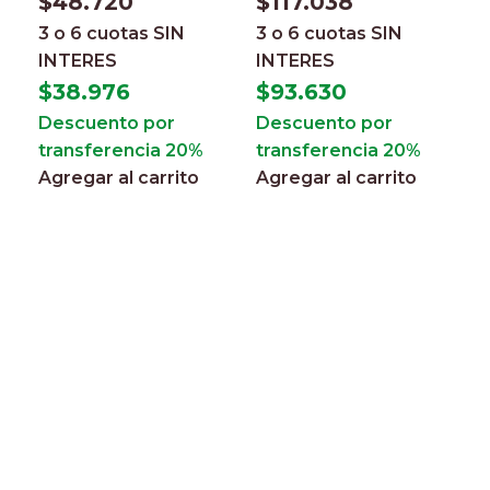
$
48.720
$
117.038
3 o 6 cuotas
SIN
3 o 6 cuotas
SIN
INTERES
INTERES
$
38.976
$
93.630
Descuento por
Descuento por
transferencia 20%
transferencia 20%
Agregar al carrito
Agregar al carrito
E
a
i
m
p
$
3
I