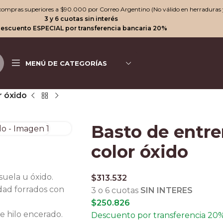
n compras superiores a $90.000 por Correo Argentino (No válido en herraduras 
3 y 6 cuotas sin interés
escuento ESPECIAL por transferencia bancaria 20%
MENÚ DE CATEGORÍAS
r óxido
Basto de entr
color óxido
uela u óxido.
$
313.532
idad forrados con
3 o 6 cuotas
SIN INTERES
$
250.826
e hilo encerado.
Descuento por transferencia 20