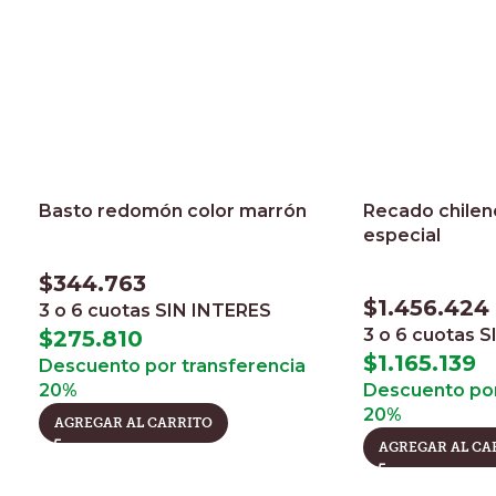
Basto redomón color marrón
Recado chilen
especial
$
344.763
$
1.456.424
3 o 6 cuotas
SIN INTERES
3 o 6 cuotas
S
$
275.810
$
1.165.139
Descuento por transferencia
20%
Descuento por
20%
AGREGAR AL CARRITO
AGREGAR AL CA