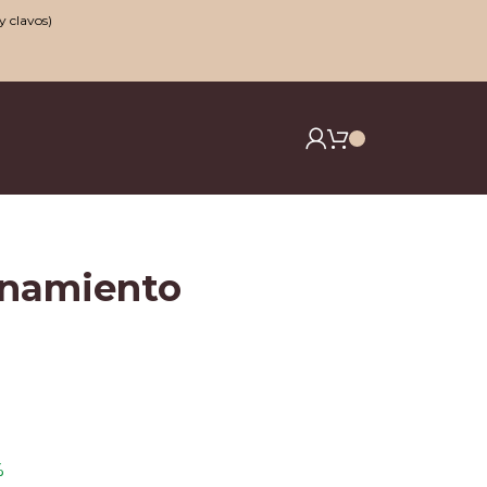
y clavos)
enamiento
%