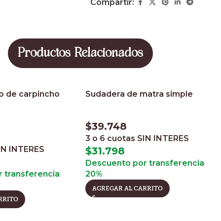
Compartir:
Productos Relacionados
o de carpincho
Sudadera de matra simple
$
39.748
3 o 6 cuotas
SIN INTERES
IN INTERES
$
31.798
Descuento por transferencia
 transferencia
20%
AGREGAR AL CARRITO
RRITO