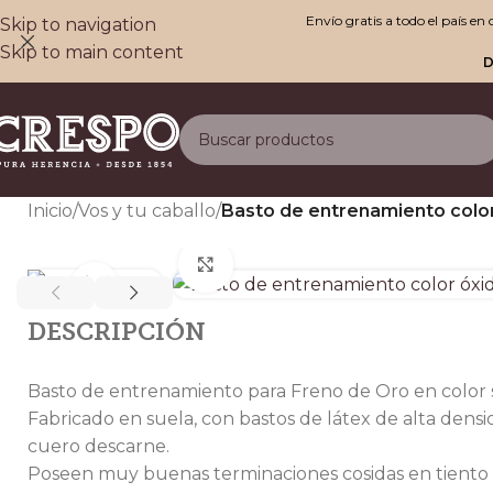
Envío gratis a todo el país e
Skip to navigation
Skip to main content
D
Inicio
/
Vos y tu caballo
/
Basto de entrenamiento colo
Clic para ampliar
DESCRIPCIÓN
Basto de entrenamiento para Freno de Oro en color s
Fabricado en suela, con bastos de látex de alta dens
cuero descarne.
Poseen muy buenas terminaciones cosidas en tiento 