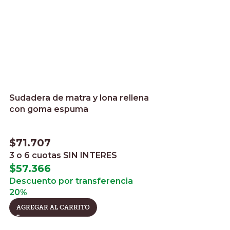
Sudadera de matra y lona rellena
con goma espuma
$
71.707
3 o 6 cuotas
SIN INTERES
$
57.366
Descuento por transferencia
20%
AGREGAR AL CARRITO
Tapa pegual de 