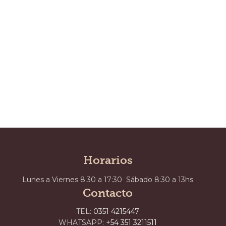
Horarios
Lunes a Viernes 8:30 a 17:30 Sábado 8:30 a 13hs
Contacto
TEL:
0351 4215447
WHATSAPP:
+54 351 3211511