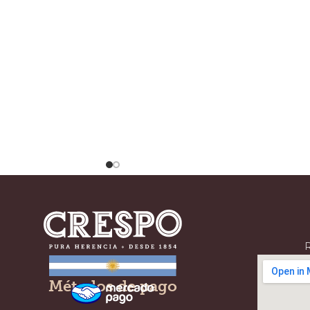
R
Métodos de pago