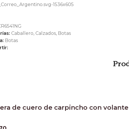
CR6541NG
rías:
Caballero
,
Calzados
,
Botas
a:
Botas
tir:
Pro
tera de cuero de carpincho con volante
70