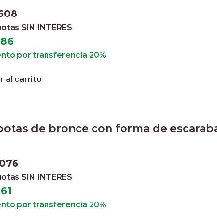
.608
cuotas
SIN INTERES
686
nto por transferencia 20%
 al carrito
botas de bronce con forma de escarab
.076
cuotas
SIN INTERES
261
nto por transferencia 20%