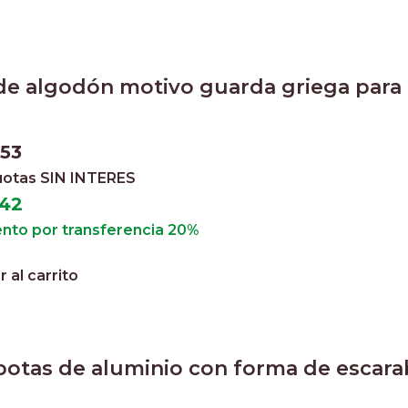
de algodón motivo guarda griega para
053
cuotas
SIN INTERES
442
nto por transferencia 20%
 al carrito
botas de aluminio con forma de escara