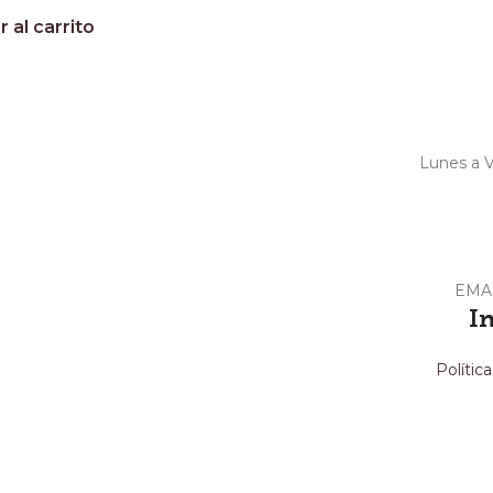
 al carrito
Lunes a V
EMA
I
Polític