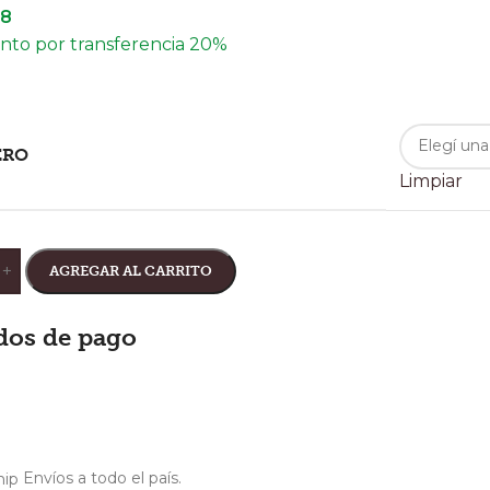
08
to por transferencia 20%
ERO
Limpiar
+
AGREGAR AL CARRITO
dos de pago
Envíos a todo el país.