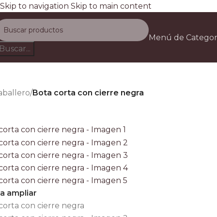
Skip to navigation
Skip to main content
Envío gratis a todo el país e
Menú de Categor
D
Buscar...
aballero
/
Bota corta con cierre negra
ra ampliar