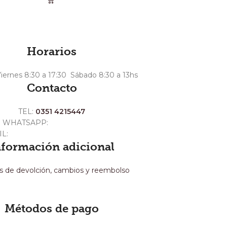
Horarios
iernes 8:30 a 17:30 Sábado 8:30 a 13hs
Contacto
TEL:
0351 4215447
WHATSAPP:
+54 351 3211511
IL:
ventas@crespoargentina.com
nformación adicional
as de devolción, cambios y reembolso
Métodos de pago