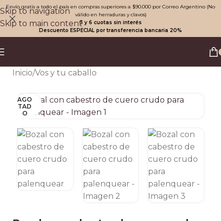
Envío gratis a todo el país en compras superiores a $90.000 por Correo Argentino (No
Skip to navigation
válido en herraduras y clavos)
Skip to main content
3 y 6 cuotas sin interés
Descuento ESPECIAL por transferencia bancaria 20%
Inicio
/
Vos y tu caballo
AGO
Clic para ampliar
TAD
O