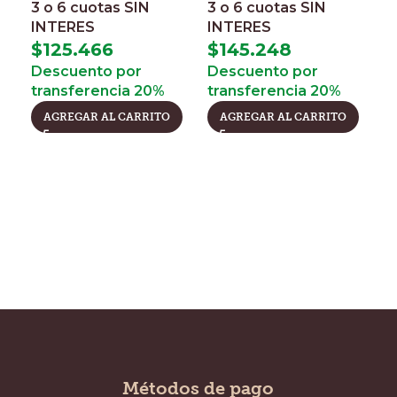
3 o 6 cuotas
SIN
3 o 6 cuotas
SIN
C
INTERES
INTERES
a
$
125.466
$
145.248
Descuento por
Descuento por
$
transferencia 20%
transferencia 20%
3
AGREGAR AL CARRITO
AGREGAR AL CARRITO
I
$
D
t
Métodos de pago