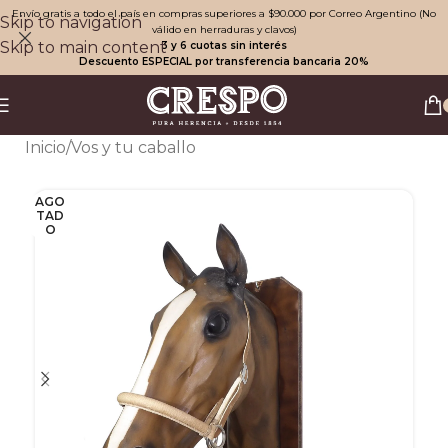
Envío gratis a todo el país en compras superiores a $90.000 por Correo Argentino (No
Skip to navigation
válido en herraduras y clavos)
Skip to main content
3 y 6 cuotas sin interés
Descuento ESPECIAL por transferencia bancaria 20%
Inicio
/
Vos y tu caballo
AGO
TAD
O