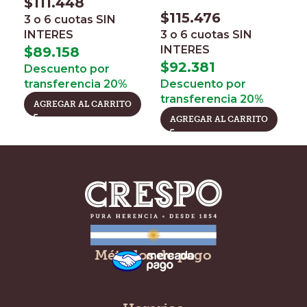
$
111.448
3
$
115.476
3 o 6 cuotas
SIN
I
INTERES
3 o 6 cuotas
SIN
$
INTERES
$
89.158
D
$
92.381
Descuento por
t
transferencia 20%
Descuento por
transferencia 20%
AGREGAR AL CARRITO
AGREGAR AL CARRITO
Métodos de pago