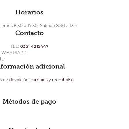
Horarios
iernes 8:30 a 17:30 Sábado 8:30 a 13hs
Contacto
TEL:
0351 4215447
WHATSAPP:
+54 351 3211511
IL:
ventas@crespoargentina.com
nformación adicional
as de devolción, cambios y reembolso
Métodos de pago