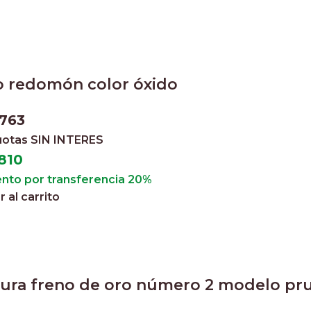
o redomón color óxido
.763
cuotas
SIN INTERES
810
nto por transferencia 20%
 al carrito
ura freno de oro número 2 modelo pr