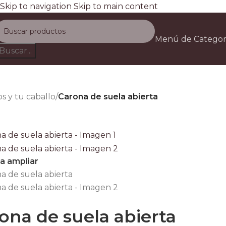
Skip to navigation
Skip to main content
Envío gratis a todo el país e
Menú de Categor
D
Buscar...
os y tu caballo
/
Carona de suela abierta
ra ampliar
ona de suela abierta