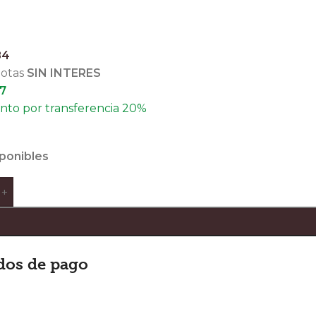
84
uotas
SIN INTERES
07
to por transferencia 20%
sponibles
+
dos de pago