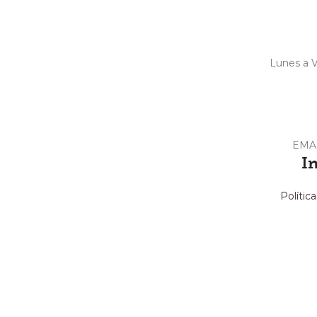
Lunes a V
EMA
I
Polític