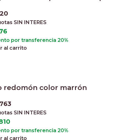
720
cuotas
SIN INTERES
76
nto por transferencia 20%
 al carrito
o redomón color marrón
.763
cuotas
SIN INTERES
810
nto por transferencia 20%
 al carrito