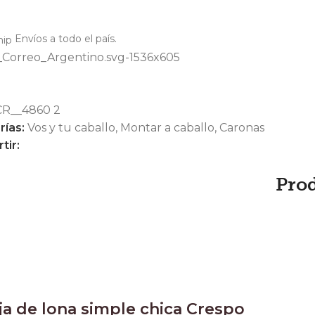
Envíos a todo el país.
CR__4860 2
rías:
Vos y tu caballo
,
Montar a caballo
,
Caronas
tir:
Pro
ja de lona simple chica Crespo