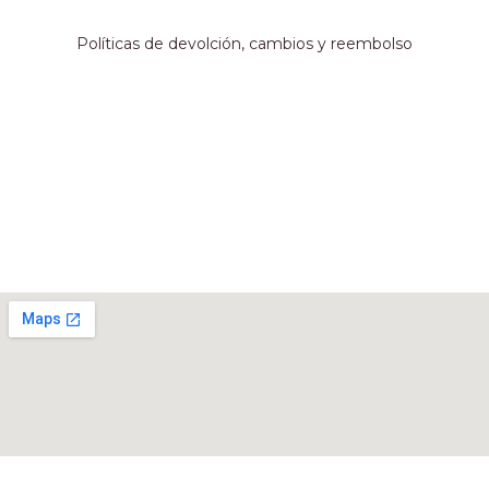
Información adicional
Políticas de devolción, cambios y reembolso
Métodos de pago
Nuestro local
Rivadavia 467, Córdoba, Argentina.