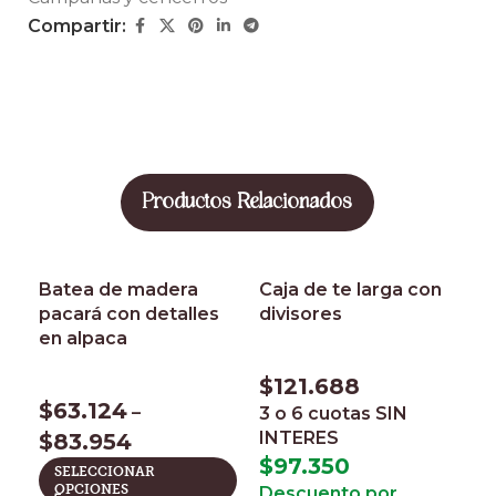
Compartir:
Productos Relacionados
Batea de madera
Caja de te larga con
pacará con detalles
divisores
en alpaca
$
121.688
$
63.124
–
3 o 6 cuotas
SIN
INTERES
$
83.954
C
$
97.350
SELECCIONAR
s
OPCIONES
Descuento por