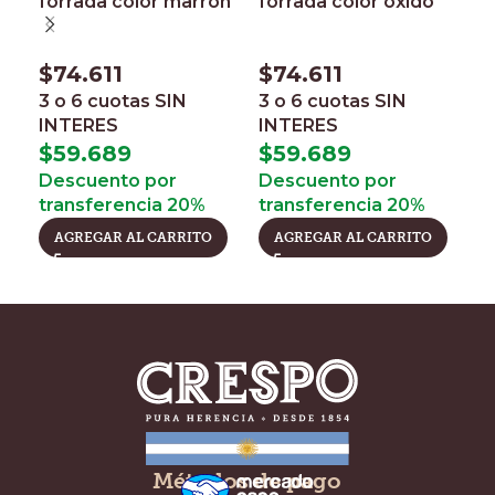
forrada color marrón
forrada color óxido
i
c
$
74.611
$
74.611
$
3 o 6 cuotas
SIN
3 o 6 cuotas
SIN
INTERES
INTERES
3
I
$
59.689
$
59.689
$
Descuento por
Descuento por
transferencia 20%
transferencia 20%
D
t
AGREGAR AL CARRITO
AGREGAR AL CARRITO
Métodos de pago