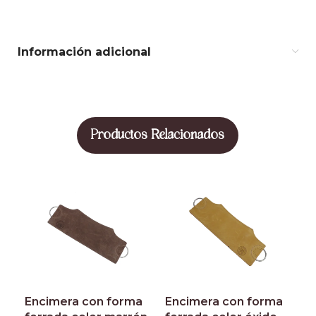
Información adicional
Productos Relacionados
Encimera con forma
Encimera con forma
E