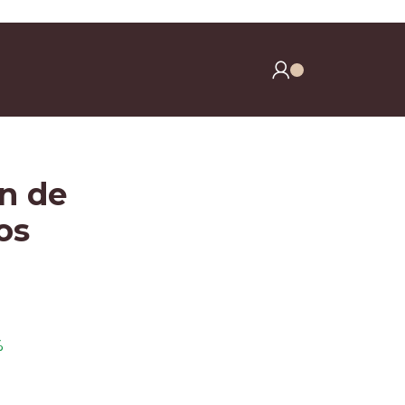
y clavos)
ín de
os
%