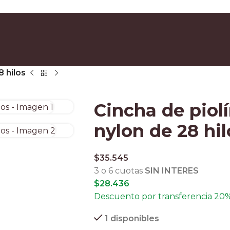
n compras superiores a $90.000 por Correo Argentino (No válido en herraduras 
3 y 6 cuotas sin interés
escuento ESPECIAL por transferencia bancaria 20%
8 hilos
Cincha de piol
nylon de 28 hil
$
35.545
3 o 6 cuotas
SIN INTERES
$
28.436
Descuento por transferencia 20
1 disponibles