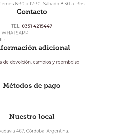
iernes 8:30 a 17:30 Sábado 8:30 a 13hs
Contacto
TEL:
0351 4215447
WHATSAPP:
+54 351 3211511
IL:
ventas@crespoargentina.com
nformación adicional
as de devolción, cambios y reembolso
Métodos de pago
Nuestro local
vadavia 467, Córdoba, Argentina.