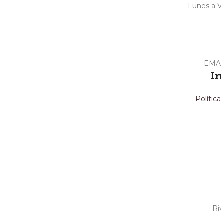
Lunes a V
EMA
I
Polític
Ri