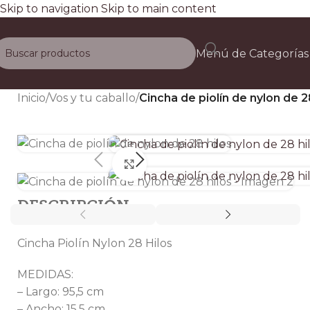
Skip to navigation
Skip to main content
Envío gratis a todo el país e
Menú de Categorías
D
Inicio
/
Vos y tu caballo
/
Cincha de piolín de nylon de 2
Clic para ampliar
DESCRIPCIÓN
Cincha Piolín Nylon 28 Hilos
MEDIDAS:
– Largo: 95,5 cm
– Ancho: 15,5 cm