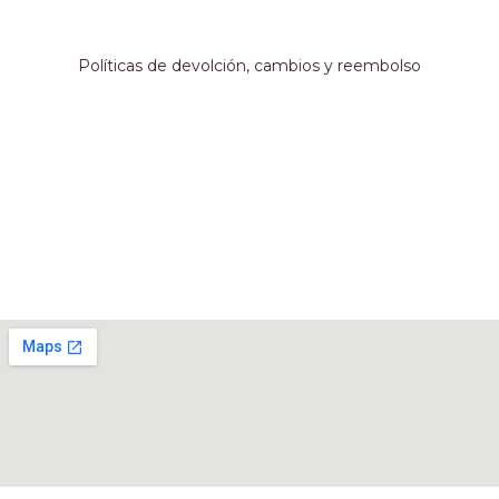
Información adicional
Políticas de devolción, cambios y reembolso
Métodos de pago
Nuestro local
Rivadavia 467, Córdoba, Argentina.