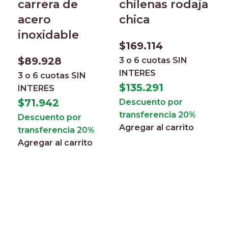
carrera de
chilenas rodaja
acero
chica
inoxidable
$
169.114
$
89.928
3 o 6 cuotas
SIN
INTERES
3 o 6 cuotas
SIN
$
135.291
INTERES
$
71.942
Descuento por
transferencia 20%
Descuento por
Agregar al carrito
transferencia 20%
Agregar al carrito
E
h
c
m
d
p