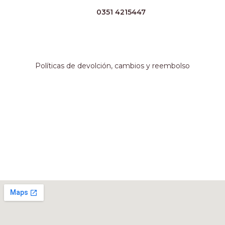
TEL:
0351 4215447
WHATSAPP:
+54 351 3211511
EMAIL:
ventas@crespoargentina.com
Información adicional
Políticas de devolción, cambios y reembolso
Métodos de pago
Nuestro local
Rivadavia 467, Córdoba, Argentina.