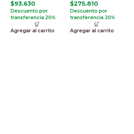
E
$
93.630
$
275.810
c
Descuento por
Descuento por
m
transferencia 20%
transferencia 20%
o
Agregar al carrito
Agregar al carrito
$
3
I
$
D
t
A
Horarios
Lunes a Viernes 8:30 a 17:30 Sábado 8:30 a 13hs
Contacto