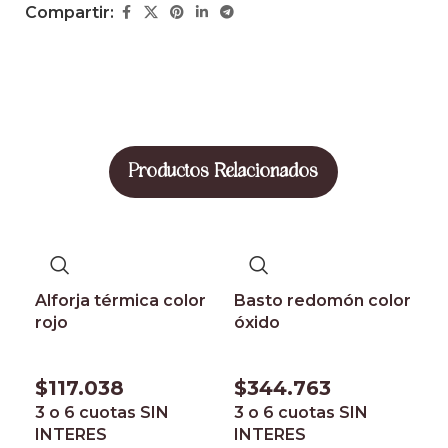
Compartir:
Productos Relacionados
Alforja térmica color
Basto redomón color
rojo
óxido
$
117.038
$
344.763
3 o 6 cuotas
SIN
3 o 6 cuotas
SIN
INTERES
INTERES