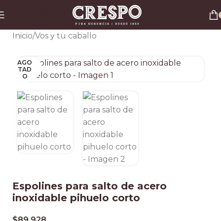
Envío gratis a todo el país en compras superiores a $90.000 por Correo Argentino (No
Skip to navigation
válido en herraduras y clavos)
Skip to main content
3 y 6 cuotas sin interés
Descuento ESPECIAL por transferencia bancaria 20%
Inicio
/
Vos y tu caballo
AGO
Clic para ampliar
TAD
O
Espolines para salto de acero
inoxidable pihuelo corto
$
89.928