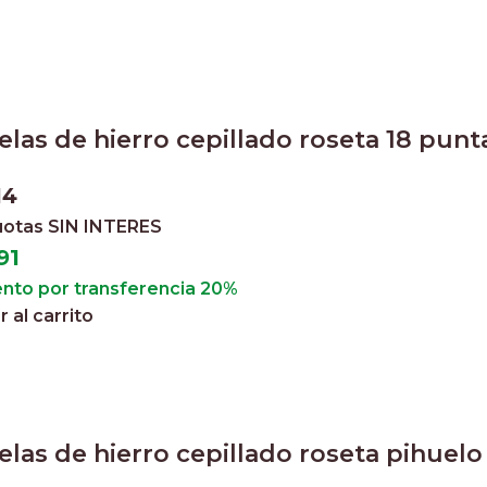
las de hierro cepillado roseta 18 punt
14
cuotas
SIN INTERES
91
nto por transferencia 20%
 al carrito
las de hierro cepillado roseta pihuelo