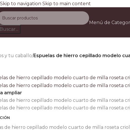
Skip to navigation
Skip to main content
Envío gratis a todo el país e
Menú de Categor
D
Buscar...
os y tu caballo
/
Espuelas de hierro cepillado modelo cuar
ra ampliar
CIÓN
s de hierro cepillado modelo cuarto de milla roseta criol