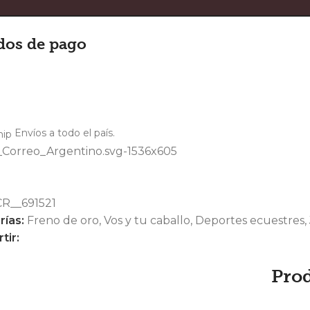
dos de pago
Envíos a todo el país.
R__691521
rías:
Freno de oro
,
Vos y tu caballo
,
Deportes ecuestres
,
tir:
Pro