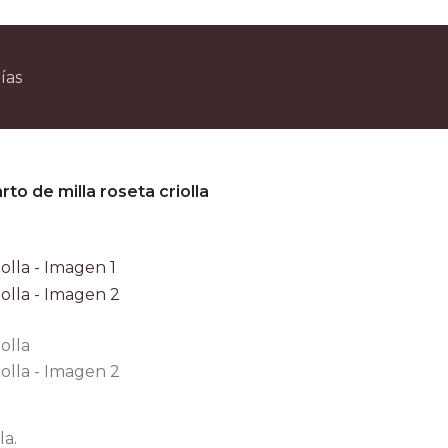
n compras superiores a $90.000 por Correo Argentino (No válido en herraduras 
3 y 6 cuotas sin interés
ías
escuento ESPECIAL por transferencia bancaria 20%
to de milla roseta criolla
la.