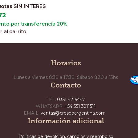
cuotas
SIN INTERES
72
nto por transferencia 20%
 al carrito
Horarios
Lunes a Viernes 8:30 a 17:30 Sábado 8:30 a 13hs
Contacto
TEL:
0351 4215447
WHATSAPP:
+54 351 3211511
EMAIL:
ventas@crespoargentina.com
Información adicional
Políticas de devolción, cambios y reembolso