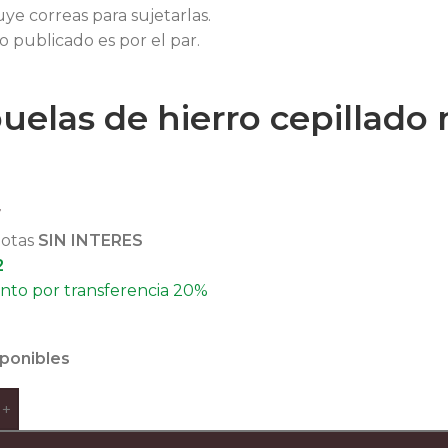
uye correas para sujetarlas.
io publicado es por el par.
uelas de hierro cepillado 
7
uotas
SIN INTERES
2
to por transferencia 20%
sponibles
+