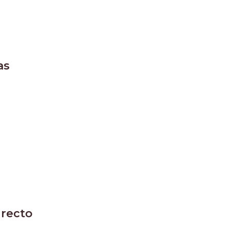
as
 recto