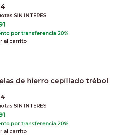
14
cuotas
SIN INTERES
91
nto por transferencia 20%
 al carrito
las de hierro cepillado trébol
14
cuotas
SIN INTERES
91
nto por transferencia 20%
 al carrito