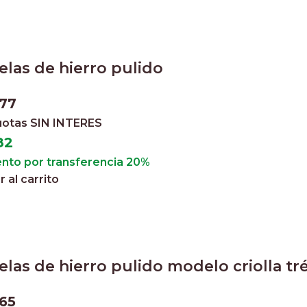
las de hierro pulido
477
cuotas
SIN INTERES
82
nto por transferencia 20%
 al carrito
las de hierro pulido modelo criolla tr
65