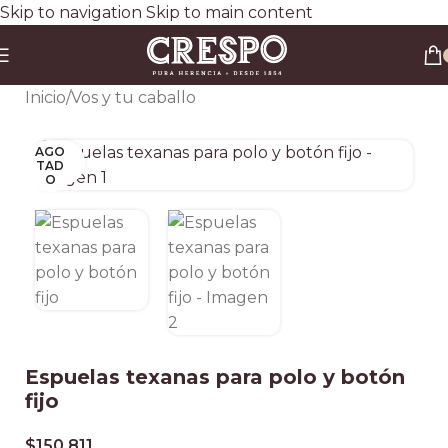
Skip to navigation
Skip to main content
Envío gratis a todo el país en compras superiores a $90.000 por Correo Argentino (No
válido en herraduras y clavos)
3 y 6 cuotas sin interés
Descuento ESPECIAL por transferencia bancaria 20%
Inicio
/
Vos y tu caballo
AGO
Clic para ampliar
TAD
O
Espuelas texanas para polo y botón
fijo
$
150.811