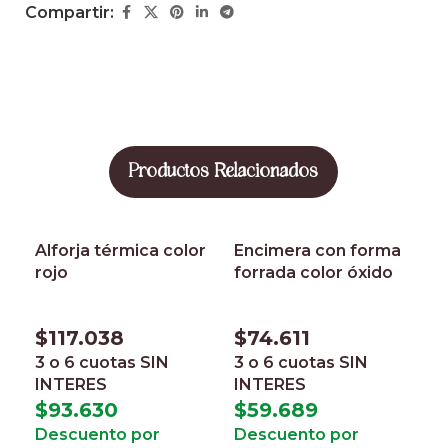
Compartir:
Productos Relacionados
Alforja térmica color
Encimera con forma
rojo
forrada color óxido
$
117.038
$
74.611
3 o 6 cuotas
SIN
3 o 6 cuotas
SIN
INTERES
INTERES
M
$
93.630
$
59.689
d
Descuento por
Descuento por