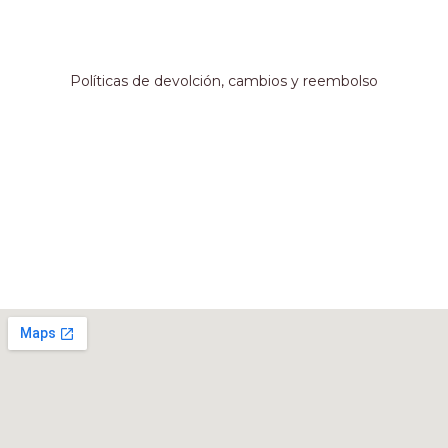
EMAIL:
ventas@crespoargentina.com
Información adicional
Políticas de devolción, cambios y reembolso
Métodos de pago
Nuestro local
Rivadavia 467, Córdoba, Argentina.