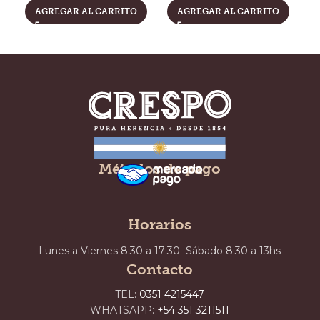
t
AGREGAR AL CARRITO
AGREGAR AL CARRITO
Métodos de pago
Horarios
Lunes a Viernes 8:30 a 17:30 Sábado 8:30 a 13hs
Contacto
TEL:
0351 4215447
WHATSAPP:
+54 351 3211511