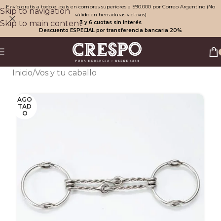
Envío gratis a todo el país en compras superiores a $90.000 por Correo Argentino (No
Skip to navigation
válido en herraduras y clavos)
Skip to main content
3 y 6 cuotas sin interés
Descuento ESPECIAL por transferencia bancaria 20%
Inicio
/
Vos y tu caballo
AGO
TAD
O