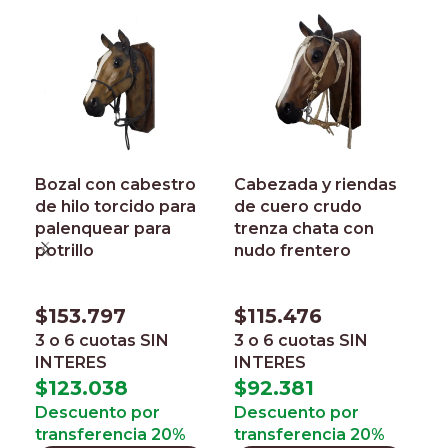
Bozal con cabestro
Cabezada y riendas
F
de hilo torcido para
de cuero crudo
m
palenquear para
trenza chata con
h
potrillo
nudo frentero
c
i
$
153.797
$
115.476
$
3 o 6 cuotas
SIN
3 o 6 cuotas
SIN
INTERES
INTERES
3
I
$
123.038
$
92.381
$
Descuento por
Descuento por
transferencia 20%
transferencia 20%
D