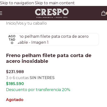
Skip to navigation
Skip to main content
Envío gratis a todo el país en compras superiores a $90.000 por Correo Argentino (No
válido en herraduras y clavos)
3 y 6 cuotas sin interés
Descuento ESPECIAL por transferencia bancaria 20%
Inicio
/
Vos y tu caballo
AGO
Clic para ampliar
TAD
O
Freno pelham filete pata corta de
acero inoxidable
$
231.988
3 o 6 cuotas
SIN INTERES
$
185.590
Descuento por transferencia 20%
Agotado