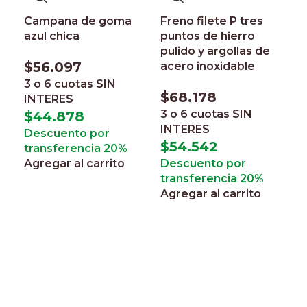
Campana de goma
Freno filete P tres
azul chica
puntos de hierro
pulido y argollas de
$
56.097
acero inoxidable
3 o 6 cuotas
SIN
$
68.178
INTERES
3 o 6 cuotas
SIN
$
44.878
INTERES
Descuento por
$
54.542
transferencia 20%
Agregar al carrito
Descuento por
transferencia 20%
Agregar al carrito
F
e
d
$
3
I