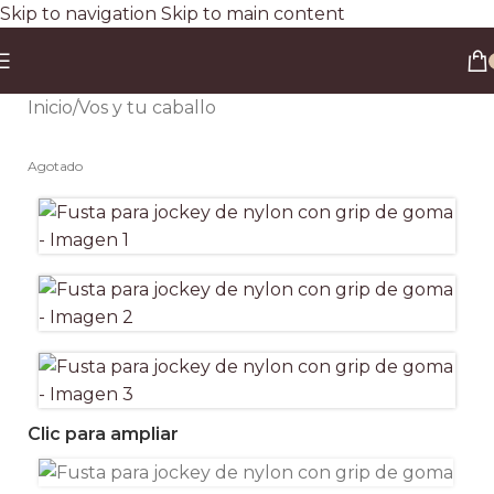
Skip to navigation
Skip to main content
Envío gratis a todo el país en compras superiores a $90.000 por Correo Argentino (No
válido en herraduras y clavos)
3 y 6 cuotas sin interés
Descuento ESPECIAL por transferencia bancaria 20%
Inicio
/
Vos y tu caballo
Agotado
Clic para ampliar