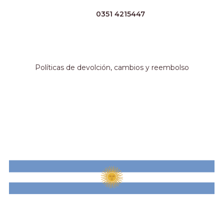
TEL:
0351 4215447
WHATSAPP:
+54 351 3211511
EMAIL:
ventas@crespoargentina.com
Información adicional
Políticas de devolción, cambios y reembolso
Métodos de pago