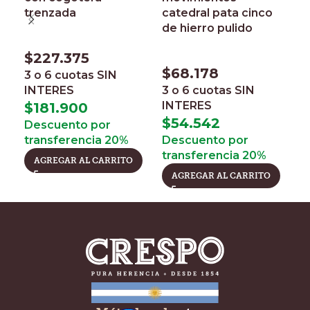
trenzada
catedral pata cinco
p
de hierro pulido
$
227.375
$
$
68.178
3 o 6 cuotas
SIN
3
INTERES
3 o 6 cuotas
SIN
I
INTERES
$
181.900
$
$
54.542
Descuento por
D
transferencia 20%
Descuento por
t
transferencia 20%
AGREGAR AL CARRITO
AGREGAR AL CARRITO