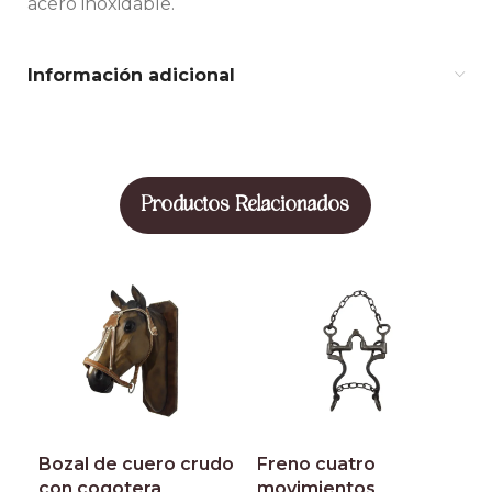
acero inoxidable.
Información adicional
Productos Relacionados
Bozal de cuero crudo
Freno cuatro
F
con cogotera
movimientos
c