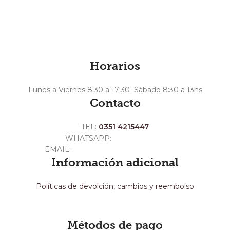
t
Horarios
Lunes a Viernes 8:30 a 17:30 Sábado 8:30 a 13hs
Contacto
TEL:
0351 4215447
WHATSAPP:
+54 351 3211511
EMAIL:
ventas@crespoargentina.com
Información adicional
Políticas de devolción, cambios y reembolso
Métodos de pago