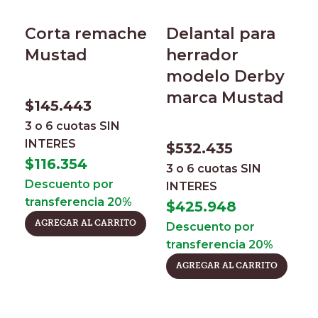
Corta remache
Delantal para
Mustad
herrador
modelo Derby
marca Mustad
$
145.443
3 o 6 cuotas
SIN
G
INTERES
$
532.435
r
$
116.354
3 o 6 cuotas
SIN
M
Descuento por
INTERES
transferencia 20%
$
425.948
AGREGAR AL CARRITO
Descuento por
$
transferencia 20%
3
AGREGAR AL CARRITO
I
$
D