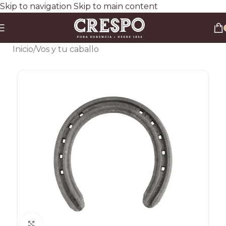
Skip to navigation
Skip to main content
Envío gratis a todo el país en compras superiores a $90.000 por Correo Argentino (No
válido en herraduras y clavos)
3 y 6 cuotas sin interés
Descuento ESPECIAL por transferencia bancaria 20%
Inicio
/
Vos y tu caballo
Clic para ampliar