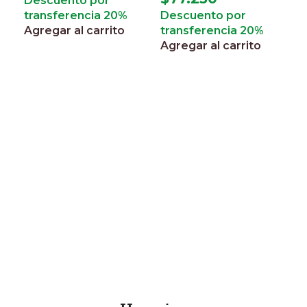
Descuento por
transferencia 20%
Descuento por
Agregar al carrito
transferencia 20%
Agregar al carrito
G
p
S
m
$
3
I
$
D
t
A