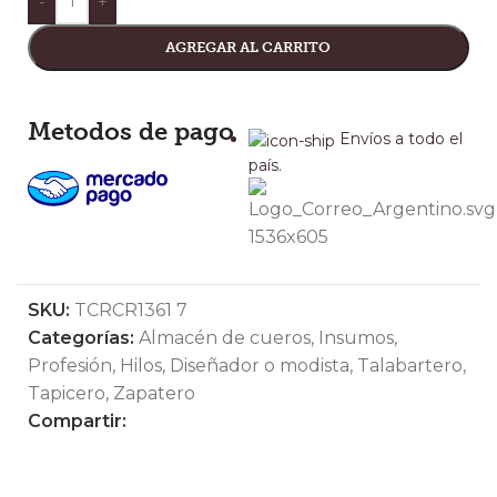
-
+
AGREGAR AL CARRITO
Metodos de pago
Envíos a todo el
país.
SKU:
TCRCR1361 7
Categorías:
Almacén de cueros
,
Insumos
,
Profesión
,
Hilos
,
Diseñador o modista
,
Talabartero
,
Tapicero
,
Zapatero
Compartir: