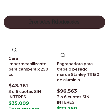
Productos Relacionados
Cera
impermeabilizante
Engrapadora para
para campera x 250
trabajo pesado
cc
marca Stanley TR150
de aluminio
$
43.761
$
96.563
3 o 6 cuotas
SIN
INTERES
3 o 6 cuotas
SIN
INTERES
$
35.009
$
77.250