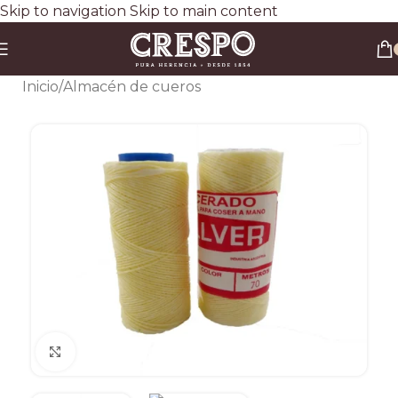
Skip to navigation
Skip to main content
Envío gratis a todo el país en compras superiores a $90.000 por Correo Argentino (No
válido en herraduras y clavos)
3 y 6 cuotas sin interés
Descuento ESPECIAL por transferencia bancaria 20%
Inicio
/
Almacén de cueros
Clic para ampliar