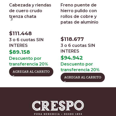
Cabezada y riendas
Freno puente de
F
de cuero crudo
hierro pulido con
d
trenza chata
rollos de cobre y
p
patas de aluminio
a
$
111.448
$
118.677
$
3 o 6 cuotas
SIN
INTERES
3 o 6 cuotas
SIN
3
INTERES
I
$
89.158
$
94.942
$
Descuento por
transferencia 20%
Descuento por
D
transferencia 20%
t
AGREGAR AL CARRITO
AGREGAR AL CARRITO