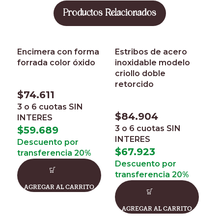
Productos Relacionados
Encimera con forma
Estribos de acero
forrada color óxido
inoxidable modelo
criollo doble
retorcido
$
74.611
3 o 6 cuotas
SIN
$
84.904
INTERES
3 o 6 cuotas
SIN
M
$
59.689
INTERES
n
Descuento por
p
$
67.923
transferencia 20%
F
Descuento por
transferencia 20%
AGREGAR AL CARRITO
$
3
AGREGAR AL CARRITO
I