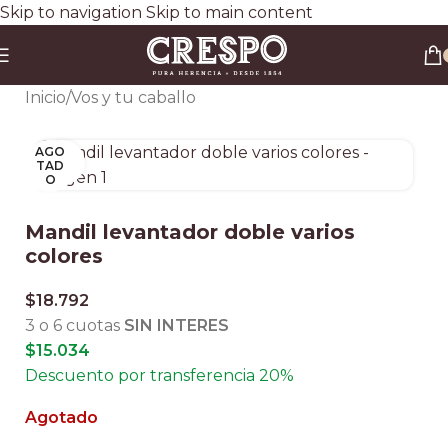
Skip to navigation
Skip to main content
Envío gratis a todo el país en compras superiores a $90.000 por Correo Argentino (No
válido en herraduras y clavos)
3 y 6 cuotas sin interés
Descuento ESPECIAL por transferencia bancaria 20%
Inicio
/
Vos y tu caballo
AGO
Clic para ampliar
TAD
O
Mandil levantador doble varios
colores
$
18.792
3 o 6 cuotas
SIN INTERES
$
15.034
Descuento por transferencia 20%
Agotado