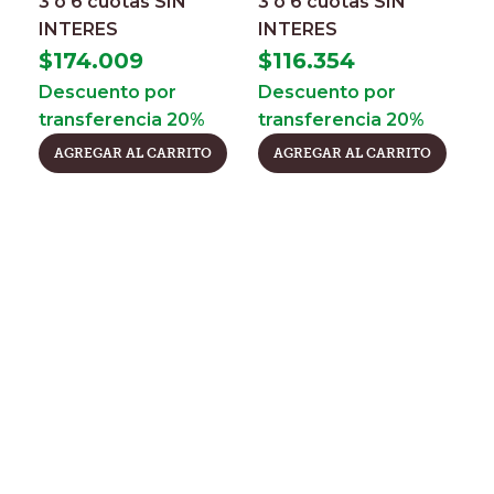
3 o 6 cuotas
SIN
3 o 6 cuotas
SIN
INTERES
INTERES
$
174.009
$
116.354
Descuento por
Descuento por
transferencia 20%
transferencia 20%
AGREGAR AL CARRITO
AGREGAR AL CARRITO
D
h
m
C
M
$
3
I