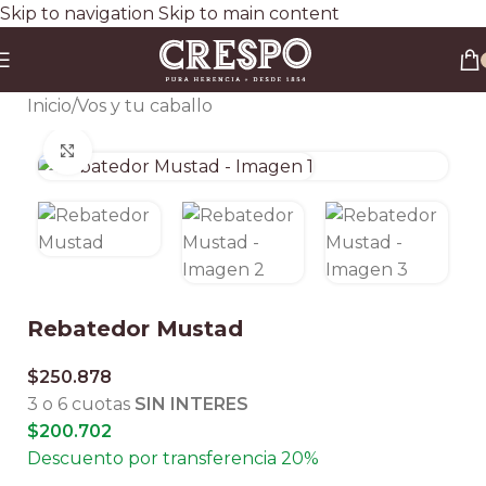
Skip to navigation
Skip to main content
Envío gratis a todo el país en compras superiores a $90.000 por Correo Argentino (No
válido en herraduras y clavos)
3 y 6 cuotas sin interés
Descuento ESPECIAL por transferencia bancaria 20%
Inicio
/
Vos y tu caballo
Clic para ampliar
Rebatedor Mustad
$
250.878
3 o 6 cuotas
SIN INTERES
$
200.702
Descuento por transferencia 20%