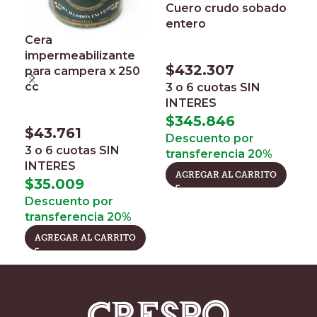
Cuero crudo sobado
H
entero
e
m
Cera
m
impermeabilizante
$
432.307
para campera x 250
cc
3 o 6 cuotas
SIN
$
INTERES
3
$
345.846
$
43.761
I
Descuento por
3 o 6 cuotas
SIN
$
transferencia 20%
INTERES
D
AGREGAR AL CARRITO
$
35.009
t
Descuento por
transferencia 20%
AGREGAR AL CARRITO