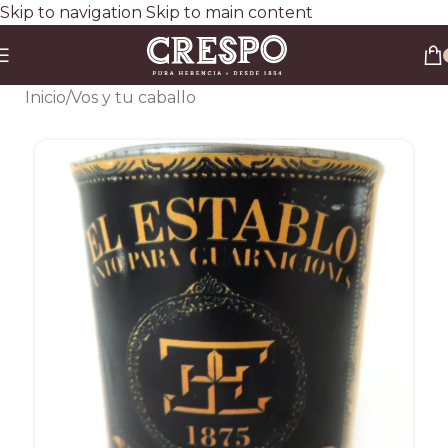
Skip to navigation
Skip to main content
Envío gratis a todo el país en compras superiores a $90.000 por Correo Argentino (No
válido en herraduras y clavos)
3 y 6 cuotas sin interés
Descuento ESPECIAL por transferencia bancaria 20%
Inicio
/
Vos y tu caballo