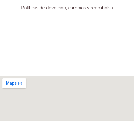
Políticas de devolción, cambios y reembolso
Métodos de pago
Nuestro local
Rivadavia 467, Córdoba, Argentina.