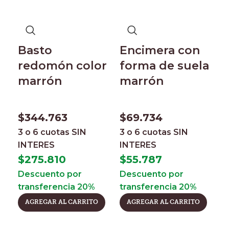
Basto
Encimera con
redomón color
forma de suela
marrón
marrón
$
344.763
$
69.734
E
3 o 6 cuotas
SIN
3 o 6 cuotas
SIN
s
INTERES
INTERES
r
$
275.810
$
55.787
m
Descuento por
Descuento por
transferencia 20%
transferencia 20%
f
AGREGAR AL CARRITO
AGREGAR AL CARRITO
$