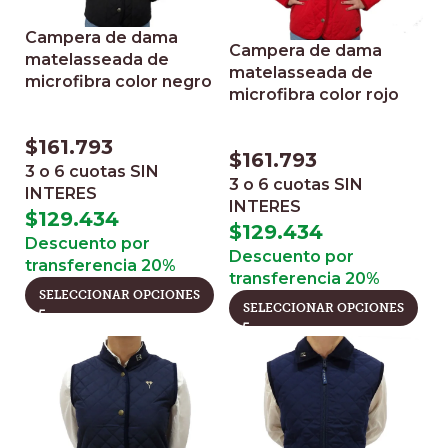
Campera de dama
Campera de dama
matelasseada de
matelasseada de
microfibra color negro
microfibra color rojo
$
161.793
$
161.793
3 o 6 cuotas
SIN
3 o 6 cuotas
SIN
INTERES
INTERES
$
129.434
$
129.434
Descuento por
Descuento por
transferencia 20%
transferencia 20%
SELECCIONAR OPCIONES
SELECCIONAR OPCIONES