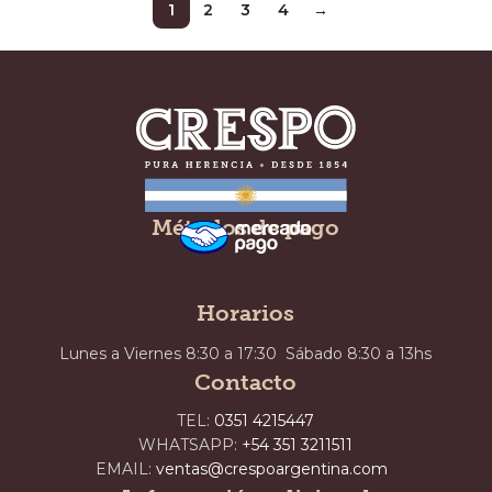
1
2
3
4
→
Métodos de pago
Horarios
Lunes a Viernes 8:30 a 17:30 Sábado 8:30 a 13hs
Contacto
TEL:
0351 4215447
WHATSAPP:
+54 351 3211511
EMAIL:
ventas@crespoargentina.com