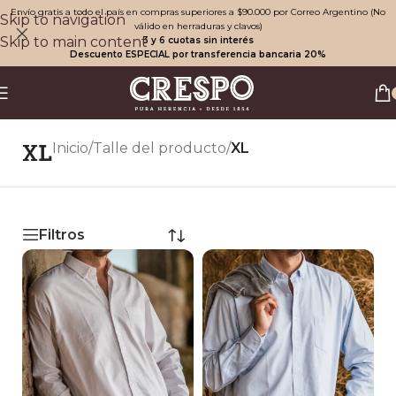
Envío gratis a todo el país en compras superiores a $90.000 por Correo Argentino (No
Skip to navigation
válido en herraduras y clavos)
Skip to main content
3 y 6 cuotas sin interés
Descuento ESPECIAL por transferencia bancaria 20%
XL
Inicio
/
Talle del producto
/
XL
Filtros