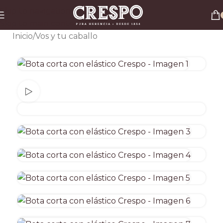
Envío gratis a todo el país en compras superiores a $90.000 por Correo Argentino (No
Skip to navigation
válido en herraduras y clavos)
Skip to main content
3 y 6 cuotas sin interés
Descuento ESPECIAL por transferencia bancaria 20%
Inicio
/
Vos y tu caballo