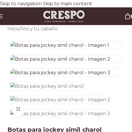
Skip to navigation
Skip to main content
Envío gratis a todo el país en compras superiores a $90.000 por Correo Argentino (No
válido en herraduras y clavos)
3 y 6 cuotas sin interés
Descuento ESPECIAL por transferencia bancaria 20%
Inicio
/
Vos y tu caballo
Clic para ampliar
Botas para jockey simil charol