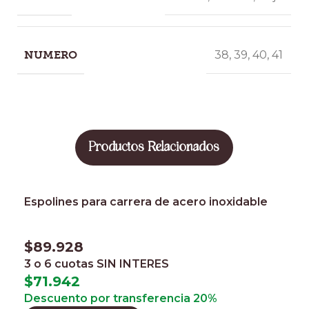
NUMERO
38
,
39
,
40
,
41
Productos Relacionados
Espolines para carrera de acero inoxidable
$
89.928
3 o 6 cuotas
SIN INTERES
$
71.942
Descuento por transferencia 20%