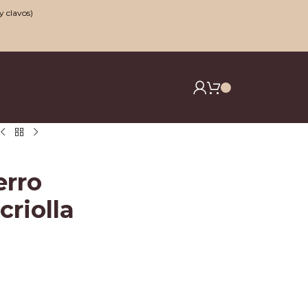
y clavos)
erro
criolla