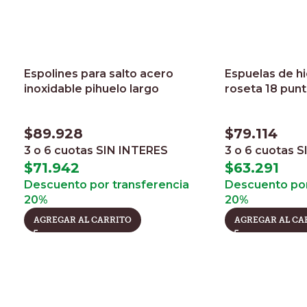
Espolines para salto acero
Espuelas de hi
inoxidable pihuelo largo
roseta 18 pun
$
89.928
$
79.114
3 o 6 cuotas
SIN INTERES
3 o 6 cuotas
S
$
71.942
$
63.291
Descuento por transferencia
Descuento por
20%
20%
AGREGAR AL CARRITO
AGREGAR AL CA