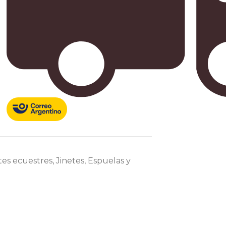
es ecuestres
,
Jinetes
,
Espuelas y