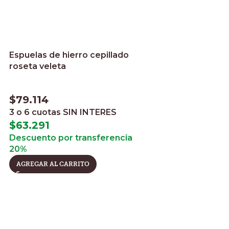
Espuelas de hierro cepillado
roseta veleta
$
79.114
3 o 6 cuotas
SIN INTERES
$
63.291
Descuento por transferencia
20%
AGREGAR AL CARRITO
Espuelas de hie
para baile
$
35.732