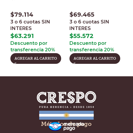
$
79.114
$
69.465
$
3 o 6 cuotas
SIN
3 o 6 cuotas
SIN
3
INTERES
INTERES
I
$
63.291
$
55.572
$
Descuento por
Descuento por
D
transferencia 20%
transferencia 20%
t
AGREGAR AL CARRITO
AGREGAR AL CARRITO
Métodos de pago