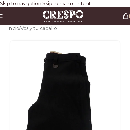
Skip to navigation
Skip to main content
Envío gratis a todo el país en compras superiores a $90.000 por Correo Argentino (No
válido en herraduras y clavos)
3 y 6 cuotas sin interés
Descuento ESPECIAL por transferencia bancaria 20%
Inicio
/
Vos y tu caballo