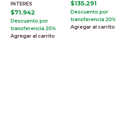
$
135.291
INTERES
$
71.942
Descuento por
transferencia 20%
Descuento por
E
Agregar al carrito
transferencia 20%
h
Agregar al carrito
c
r
r
$
3
I
$
D
t
A