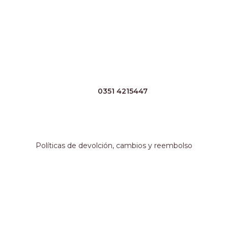
Horarios
Lunes a Viernes 8:30 a 17:30 Sábado 8:30 a 13hs
Contacto
TEL:
0351 4215447
WHATSAPP:
+54 351 3211511
EMAIL:
ventas@crespoargentina.com
Información adicional
Políticas de devolción, cambios y reembolso
Métodos de pago
Nuestro local