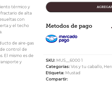
iento térmico y
AGREGAR
fractario de alta
resueltas con
Metodos de pago
erta y el techo
a.
ucto de aire-gas
 de control de
as. El mismo es de
SKU:
MUS__6000 1
transporte y
Categorías:
Vos y tu caballo
,
Her
Etiqueta:
Mustad
Compartir: