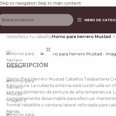
Skip to navigation
Skip to main content
Envío gratis a todo el país e
MENÚ DE CATEG
D
Inicio
/
Vos y tu caballo
/
Horno para herrero Mustad
Clic para ampliar
DESCRIPCIÓN
Horno Para Herrero Mustad Caballos Talabarteria Cr
Estructura: La cubierta externa está construida en
con recubrimiento de pintura de alta temperatura. L
completamente desarmable para efectuar mantenim
frontal rebatible y ventana lateral reforzada para c
barras.