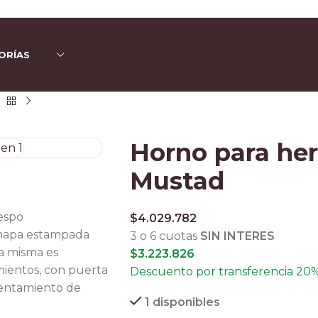
n compras superiores a $90.000 por Correo Argentino (No válido en herraduras 
3 y 6 cuotas sin interés
ORÍAS
escuento ESPECIAL por transferencia bancaria 20%
Horno para her
Mustad
espo
$
4.029.782
 chapa estampada
3 o 6 cuotas
SIN INTERES
a misma es
$
3.223.826
ientos, con puerta
Descuento por transferencia 20
alentamiento de
1 disponibles