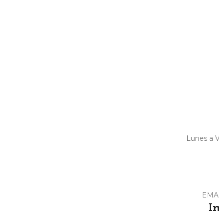
Lunes a V
EMA
I