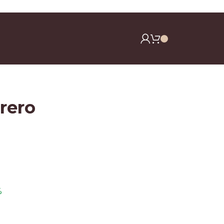
y clavos)
rero
%