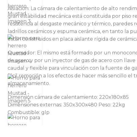
Aislación: La cámara de calentamiento de alto rendim
gran estabilidad mecánica está constituida por piso re
resistencia al desgaste mecánico y térmico, paredes 
ladrillos cerámicos y espuma cerámica, en tanto la pu
están construidos en placa aislante rígida de cerámic
Quemador: El mismo está formado por un monocond
de acero y por un inyector de gas de acero con llave
caudal y flexible para vinculación con la fuente de g
fácil remoción a los efectos de hacer más sencillo el 
almacenamiento.
Dimensión cámara de calentamiento: 220x180x85
Dimensiones externas: 350x300x480 Peso: 22kg
Combustible: glp