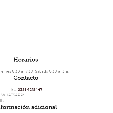
Horarios
iernes 8:30 a 17:30 Sábado 8:30 a 13hs
Contacto
TEL:
0351 4215447
WHATSAPP:
+54 351 3211511
IL:
ventas@crespoargentina.com
nformación adicional