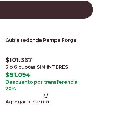
Gubia redonda Pampa Forge
$
101.367
3 o 6 cuotas
SIN INTERES
$
81.094
Descuento por transferencia
20%
Agregar al carrito
Martillo para cl
Mustad