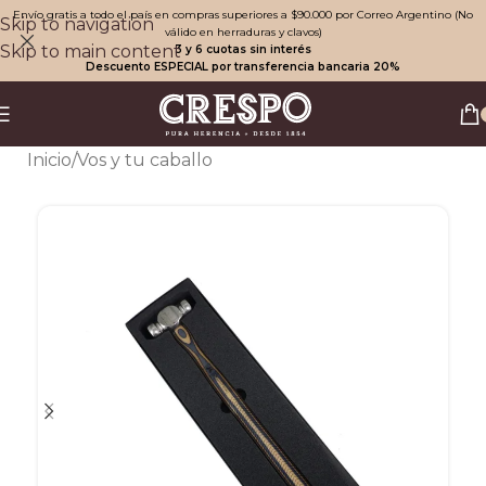
Envío gratis a todo el país en compras superiores a $90.000 por Correo Argentino (No
Skip to navigation
válido en herraduras y clavos)
Skip to main content
3 y 6 cuotas sin interés
Descuento ESPECIAL por transferencia bancaria 20%
Inicio
/
Vos y tu caballo