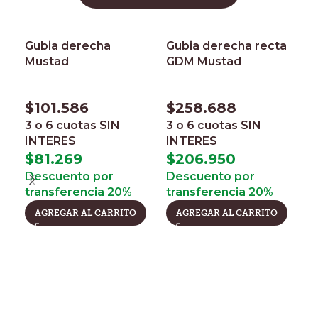
Gubia derecha
Gubia derecha recta
Mustad
GDM Mustad
$
101.586
$
258.688
3 o 6 cuotas
SIN
3 o 6 cuotas
SIN
INTERES
INTERES
K
$
81.269
$
206.950
Descuento por
Descuento por
transferencia 20%
transferencia 20%
$
AGREGAR AL CARRITO
AGREGAR AL CARRITO
3
I
$
D
t