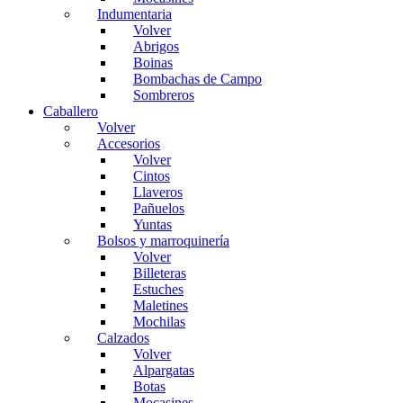
Indumentaria
Volver
Abrigos
Boinas
Bombachas de Campo
Sombreros
Caballero
Volver
Accesorios
Volver
Cintos
Llaveros
Pañuelos
Yuntas
Bolsos y marroquinería
Volver
Billeteras
Estuches
Maletines
Mochilas
Calzados
Volver
Alpargatas
Botas
Mocasines