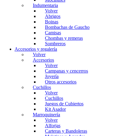
Indumentaria
Volver
Abrigos
Boinas
Bombachas de Gaucho
Camisas
Chombas y remeras
Sombreros
Accesorios y regalería
Volver
Accesorios
Volver
Campanas y cencerros
Joyería
Otros accesorios
Cuchillos
Volver
Cuchillos
Juegos de Cubiertos
Kit Asador
Marroquinería
Volver
Alforjas
Carteras y Bandoleras