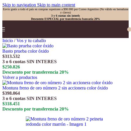
Skip to navigation
Skip to main content
Envío gratis a todo el país en compras superiores a $90.000 por Correo Argentino (No válido en herraduras
y clavos)
3 y 6 cuotas sin interés
Descuento ESPECIAL por transferencia bancaria 20%
Inicio
/
Vos y tu caballo
Basto prueba color óxido
$
313.532
3 o 6 cuotas
SIN INTERES
$
250.826
Descuento por transferencia 20%
Volver a productos
Montura freno de oro número 2 sin accionera color óxido
$
398.064
3 o 6 cuotas
SIN INTERES
$
318.451
Descuento por transferencia 20%