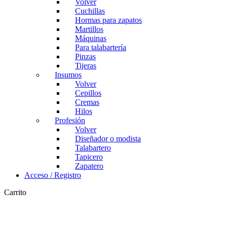
Volver
Cuchillas
Hormas para zapatos
Martillos
Máquinas
Para talabartería
Pinzas
Tijeras
Insumos
Volver
Cepillos
Cremas
Hilos
Profesión
Volver
Diseñador o modista
Talabartero
Tapicero
Zapatero
Acceso / Registro
Carrito