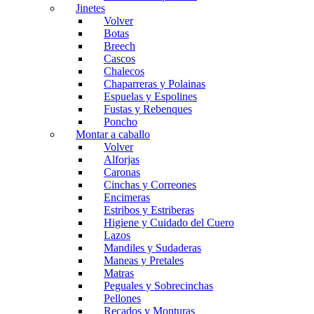
Jinetes
Volver
Botas
Breech
Cascos
Chalecos
Chaparreras y Polainas
Espuelas y Espolines
Fustas y Rebenques
Poncho
Montar a caballo
Volver
Alforjas
Caronas
Cinchas y Correones
Encimeras
Estribos y Estriberas
Higiene y Cuidado del Cuero
Lazos
Mandiles y Sudaderas
Maneas y Pretales
Matras
Peguales y Sobrecinchas
Pellones
Recados y Monturas