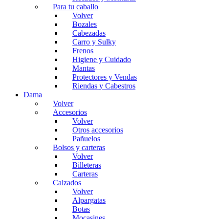
Para tu caballo
Volver
Bozales
Cabezadas
Carro y Sulky
Frenos
Higiene y Cuidado
Mantas
Protectores y Vendas
Riendas y Cabestros
Dama
Volver
Accesorios
Volver
Otros accesorios
Pañuelos
Bolsos y carteras
Volver
Billeteras
Carteras
Calzados
Volver
Alpargatas
Botas
Mocasines