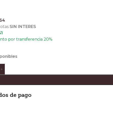
064
uotas
SIN INTERES
51
to por transferencia 20%
sponibles
+
dos de pago