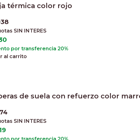
ja térmica color rojo
038
cuotas
SIN INTERES
30
nto por transferencia 20%
 al carrito
beras de suela con refuerzo color marr
774
cuotas
SIN INTERES
19
nto por transferencia 20%