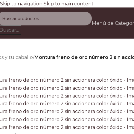
Skip to navigation
Skip to main content
Envío gratis a todo el país e
Menú de Categor
D
Buscar...
os y tu caballo
/
Montura freno de oro número 2 sin acci