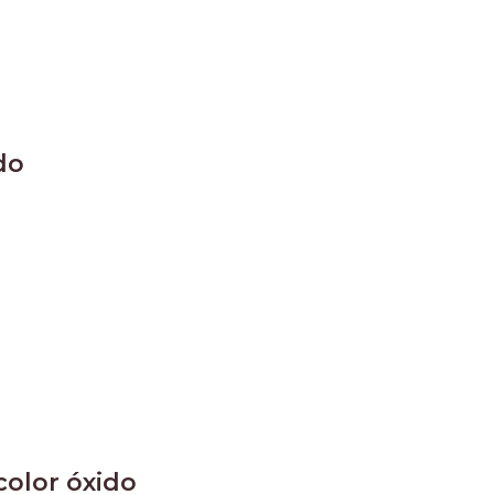
do
color óxido