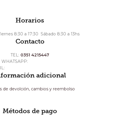
Horarios
iernes 8:30 a 17:30 Sábado 8:30 a 13hs
Contacto
TEL:
0351 4215447
WHATSAPP:
+54 351 3211511
IL:
ventas@crespoargentina.com
nformación adicional
as de devolción, cambios y reembolso
Métodos de pago