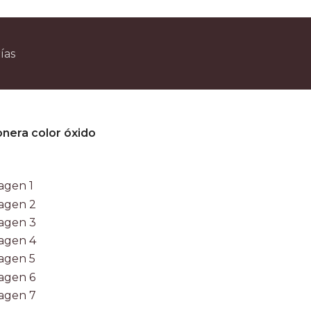
n compras superiores a $90.000 por Correo Argentino (No válido en herraduras 
3 y 6 cuotas sin interés
ías
escuento ESPECIAL por transferencia bancaria 20%
onera color óxido