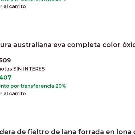
 al carrito
ra australiana eva completa color óxi
.509
cuotas
SIN INTERES
.407
nto por transferencia 20%
 al carrito
era de fieltro de lana forrada en lona 