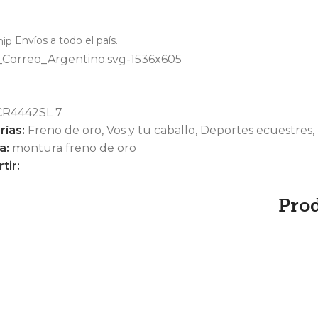
Envíos a todo el país.
CR4442SL 7
rías:
Freno de oro
,
Vos y tu caballo
,
Deportes ecuestres
,
a:
montura freno de oro
tir:
Pro