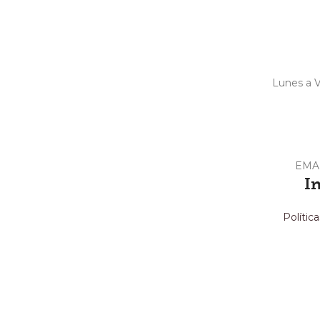
Lunes a V
EMA
I
Polític