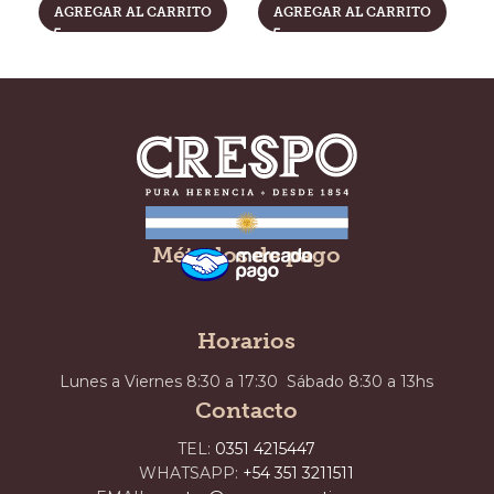
t
AGREGAR AL CARRITO
AGREGAR AL CARRITO
Métodos de pago
Horarios
Lunes a Viernes 8:30 a 17:30 Sábado 8:30 a 13hs
Contacto
TEL:
0351 4215447
WHATSAPP:
+54 351 3211511