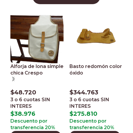
Alforja de lona simple
Basto redomón color
E
chica Crespo
óxido
i
c
$
48.720
$
344.763
$
3 o 6 cuotas
SIN
3 o 6 cuotas
SIN
INTERES
INTERES
3
I
$
38.976
$
275.810
$
Descuento por
Descuento por
transferencia 20%
transferencia 20%
D