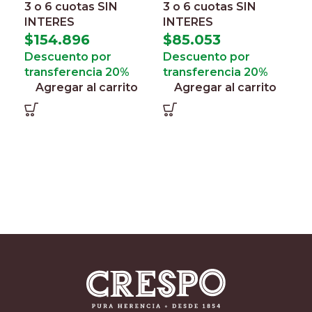
3 o 6 cuotas
SIN
3 o 6 cuotas
SIN
INTERES
INTERES
C
$
154.896
$
85.053
p
Descuento por
Descuento por
n
transferencia 20%
transferencia 20%
Agregar al carrito
Agregar al carrito
$
3
I
$
D
t