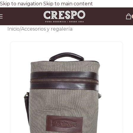
Skip to navigation
Skip to main content
Envío gratis a todo el país en compras superiores a $90.000 por Correo Argentino (No
válido en herraduras y clavos)
3 y 6 cuotas sin interés
Descuento ESPECIAL por transferencia bancaria 20%
Inicio
/
Accesorios y regalería